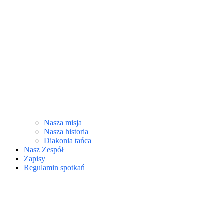
Nasza misja
Nasza historia
Diakonia tańca
Nasz Zespół
Zapisy
Regulamin spotkań