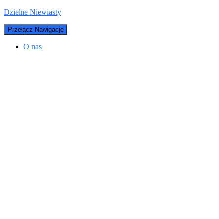
Dzielne Niewiasty
Przełącz Nawigację
O nas