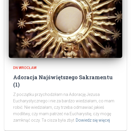
DN WROCŁAW
Adoracja Najświętszego Sakramentu
(1)
Z początku przychodziłam na Adorację Jezusa
Eucharystycznego i nie za bardzo wiedziałam, co mam
robić. Nie wiedziałam, czy trzeba odmawiać jakieś
modlitwy, czy mam patrzeć na Eucharystię, czy mogę
zamknąć oczy. Ta cisza była zbyt
Dowiedz się więcej