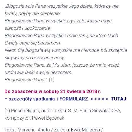
„Błogosławcie Pana wszystkie Jego dzieła, które by nie
kwitły, gdyby nie cierpienie.
Błogosławcie Pana wszystkie łzy i żale, każda moja
słabość i upokorzenie.
Błogosławcie Pana wszystkie moje rany, na które Duch
Święty staje się balsamem.
Niech Cię błogosławią wszystkie me niemoce, ból skrzętnie
skrywany po bezsennej nocy.
Błogosławcie Pana, że Mu ufam jeszcze, że mnie wciąż
uzdrawia łaski swojej deszczem.
Błogosławcie Pana.”
(1)
Do zobaczenia w sobotę 21 kwietnia 2018 r.
– szczegóły spotkania i FORMULARZ > > > > >
TUTAJ
(1) Pieśń religijna, autor tekstu: S. M. Paula Siewak OCPA,
kompozytor: Paweł Bębenek
Tekst: Marzena, Aneta / Zdjęcia: Ewa, Marzena /