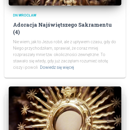
DN WROCŁAW
Adoracja Najświętszego Sakramentu
(4)
Nie wiem, jak to Jezus robił, ale z upływem czasu, gdy do
Niego przychodziłam, sprawiał, że coraz mniej
rozpraszały mnie tzw. okoliczności zewnętrzne. To
stawało się wtedy, gdy już zaczęłam rozumieć istotę
ciszy i powoli
Dowiedz się więcej