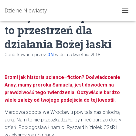
Dzielne Niewiasty
Twój ból i niespełnienie
PRZEŁ
to przestrzeń dla
działania Bożej łaski
Opublikowano przez
DN
w dniu
5 kwietnia 2018
Brzmi jak historia science–fiction? Doświadczenie
Anny, mamy proroka Samuela, jest dowodem na
prawdziwość tego twierdzenia. Oczywiście bardzo
wiele zależy od twojego podejścia do tej kwestii.
Marcowa sobota we Wrocławiu powitała nas chłodną
aurą. Nam to nie przeszkadzało, by mieć bardzo dobry
dzień. Pobłogosławił nam o. Ryszard Niziołek CSsR i
wzięłyśmy się do pracy.