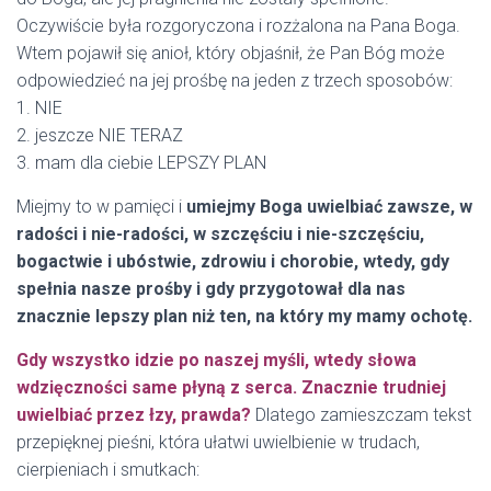
Oczywiście była rozgoryczona i rozżalona na Pana Boga.
Wtem pojawił się anioł, który objaśnił, że Pan Bóg może
odpowiedzieć na jej prośbę na jeden z trzech sposobów:
1. NIE
2. jeszcze NIE TERAZ
3. mam dla ciebie LEPSZY PLAN
Miejmy to w pamięci i
umiejmy Boga uwielbiać zawsze, w
radości i nie-radości, w szczęściu i nie-szczęściu,
bogactwie i ubóstwie, zdrowiu i chorobie, wtedy, gdy
spełnia nasze prośby i gdy przygotował dla nas
znacznie lepszy plan niż ten, na który my mamy ochotę.
Gdy wszystko idzie po naszej myśli, wtedy słowa
wdzięczności same płyną z serca. Znacznie trudniej
uwielbiać przez łzy, prawda?
Dlatego zamieszczam tekst
przepięknej pieśni, która ułatwi uwielbienie w trudach,
cierpieniach i smutkach: