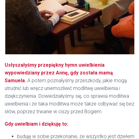
Usłyszałyśmy przepiękny hymn uwielbienia
wypowiedziany przez Annę, gdy została mamą
Samuela.
A potem poznałyśmy przeszkody, jakie mogą
utrudnić lub wręcz uniemożliwić modlitwę uwielbienia i
dziękczynienia. Dowiedziałyśmy się, co sprawia modlitwa
uwielbienia i że taka modlitwa może także odbywać się bez
słów, poprzez trwanie w ciszy przed Bogiem.
Gdy uwielbiam i dziękuję to:
buduję w sobie przekonanie, że wszystko jest dziełem