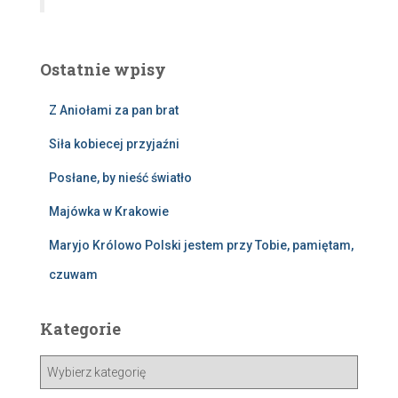
i
e
n
i
Ostatnie wpisy
e
Z Aniołami za pan brat
Siła kobiecej przyjaźni
Posłane, by nieść światło
Majówka w Krakowie
Maryjo Królowo Polski jestem przy Tobie, pamiętam,
czuwam
Kategorie