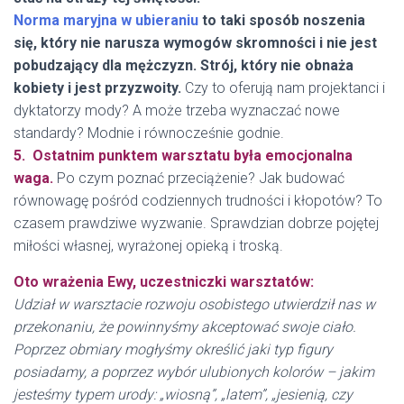
Norma maryjna w ubieraniu
to taki sposób noszenia
się, który nie narusza wymogów skromności i nie jest
pobudzający dla mężczyzn. Strój, który nie obnaża
kobiety i jest przyzwoity.
Czy to oferują nam projektanci i
dyktatorzy mody? A może trzeba wyznaczać nowe
standardy? Modnie i równocześnie godnie.
5. Ostatnim punktem warsztatu była emocjonalna
waga.
Po czym poznać przeciążenie? Jak budować
równowagę pośród codziennych trudności i kłopotów? To
czasem prawdziwe wyzwanie. Sprawdzian dobrze pojętej
miłości własnej, wyrażonej opieką i troską.
Oto wrażenia Ewy, uczestniczki warsztatów:
Udział w warsztacie rozwoju osobistego utwierdził nas w
przekonaniu, że powinnyśmy akceptować swoje ciało.
Poprzez obmiary mogłyśmy określić jaki typ figury
posiadamy, a poprzez wybór ulubionych kolorów – jakim
jesteśmy typem urody: „wiosną”, „latem”, „jesienią, czy