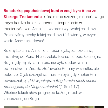
Bohaterką popołudniowej konferencji była Anna ze
Starego Testamentu
,
która mimo szczerej miłości swego
męża bardzo bolała z powodu niespełnienia w
macierzyństwie.
Anna jest wzorem wytrwałej modlitwy.
Poznałyśmy cechy takiej modlitwy i już wiemy, w czym
warto Annę naśladować.
Rozmyślałam o Annie i o ufności, z jaką zanosiła swą
modlitwę do Pana. Nie strzelała focha, nie obrażała się na
Boga, gdy mijały lata, a ona nie była obdarowana
potomstwem. Znosiła złośliwości Peninny w smutku, ale i
pokorze. O jak szczęśliwa musiała być, gdy kapłan Heli
powiedział jej:
„Idź w pokoju, a Bóg Izraela niech spełni
prośbę, jaką do Niego zaniosłaś.”
(1 Sm 1,17)
Właśnie takich słów pragnę po każdej modlitwie
zanoszonej do Boga!