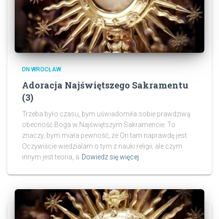
DN WROCŁAW
Adoracja Najświętszego Sakramentu
(3)
Trzeba było czasu, bym uświadomiła sobie prawdziwą
obecność Boga w Najświętszym Sakramencie. To
znaczy, bym miała pewność, że On tam naprawdę jest.
Oczywiście wiedzialam o tym z nauki religii, ale czym
innym jest teoria, a
Dowiedz się więcej