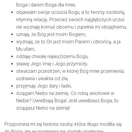
Boga i darem Boga dla mnie,
objawiam swoje uczucia Bogu, a to tworzy osobistą,
intymną relację. Przecież swoich najgłębszych uczuć
nie wyznaję komuś obcemu i zupełnie mi obojętnemu,
uznaję, że Bóg jest moim Bogiem,
wyznaję, że to On jest moim Panem i obrońcą, a ja
Mu ufam,
oddaję chwałę najwyższemu Bogu,
sławię Jego Imię i Jego przymioty,
stwarzam przestrzeń, w której Bóg mnie przemienia,
uzdrawia i uwalnia od zła,
przyjmuję Jego dary i łaski,
ściągam Niebo na ziemię. Co robią aniołowie w
Niebie? Uwielbiają Boga! Jeśli uwielbiasz Boga, to
ściągasz Niebo na ziemię!
Przypomina mi się historia osoby, która długo modliła się
do Boga, ale jej pragnienia nie zostały spełnione.