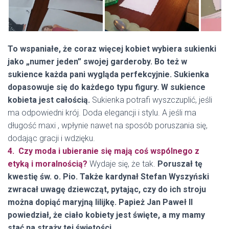
To wspaniałe, że coraz więcej kobiet wybiera sukienki
jako „numer jeden” swojej garderoby. Bo też w
sukience każda pani wygląda perfekcyjnie. Sukienka
dopasowuje się do każdego typu figury. W sukience
kobieta jest całością.
Sukienka potrafi wyszczuplić, jeśli
ma odpowiedni krój. Doda elegancji i stylu. A jeśli ma
długość maxi , wpłynie nawet na sposób poruszania się,
dodając gracji i wdzięku.
4. Czy moda i ubieranie się mają coś wspólnego z
etyką i moralnością?
Wydaje się, że tak.
Poruszał tę
kwestię św. o. Pio. Także kardynał Stefan Wyszyński
zwracał uwagę dziewcząt, pytając, czy do ich stroju
można dopiąć maryjną lilijkę. Papież Jan Paweł II
powiedział, że ciało kobiety jest święte, a my mamy
stać na straży tej świętości.