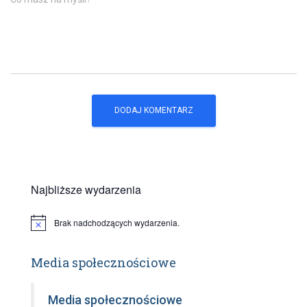
Najbliższe wydarzenia
Brak nadchodzących wydarzenia.
P
o
w
i
Media społecznościowe
a
d
o
Media społecznościowe
m