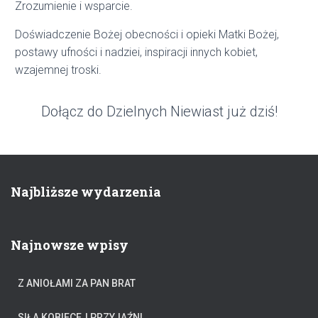
Zrozumienie i wsparcie.
Doświadczenie Bożej obecności i opieki Matki Bożej,
postawy ufności i nadziei, inspiracji innych kobiet,
wzajemnej troski.
Dołącz do Dzielnych Niewiast już dziś!
Najbliższe wydarzenia
Najnowsze wpisy
Z ANIOŁAMI ZA PAN BRAT
SIŁA KOBIECEJ PRZYJAŹNI