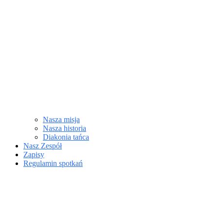
Nasza misja
Nasza historia
Diakonia tańca
Nasz Zespół
Zapisy
Regulamin spotkań