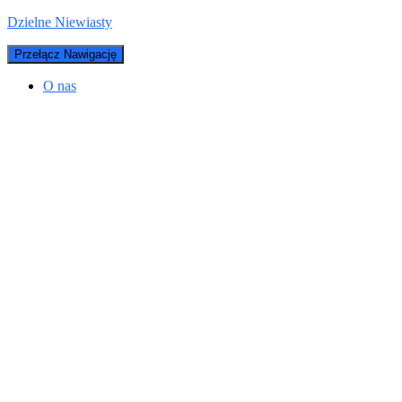
Dzielne Niewiasty
Przełącz Nawigację
O nas