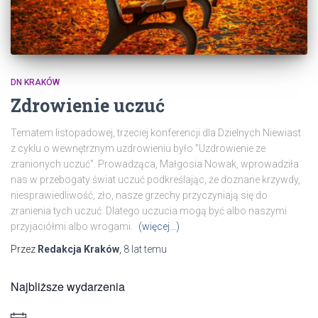
DN KRAKÓW
Zdrowienie uczuć
Tematem listopadowej, trzeciej konferencji dla Dzielnych Niewiast
z cyklu o wewnętrznym uzdrowieniu było ”Uzdrowienie ze
zranionych uczuć”. Prowadząca, Małgosia Nowak, wprowadziła
nas w przebogaty świat uczuć podkreślając, że doznane krzywdy,
niesprawiedliwość, zło, nasze grzechy przyczyniają się do
zranienia tych uczuć. Dlatego uczucia mogą być albo naszymi
przyjaciółmi albo wrogami.
(więcej…)
Przez
Redakcja Kraków
,
8 lat
temu
Najbliższe wydarzenia