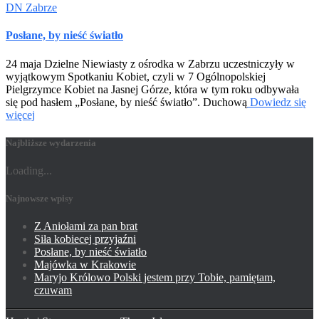
DN Zabrze
Posłane, by nieść światło
24 maja Dzielne Niewiasty z ośrodka w Zabrzu uczestniczyły w
wyjątkowym Spotkaniu Kobiet, czyli w 7 Ogólnopolskiej
Pielgrzymce Kobiet na Jasnej Górze, która w tym roku odbywała
się pod hasłem „Posłane, by nieść światło”. Duchową
Dowiedz się
więcej
Najbliższe wydarzenia
Loading...
Najnowsze wpisy
Z Aniołami za pan brat
Siła kobiecej przyjaźni
Posłane, by nieść światło
Majówka w Krakowie
Maryjo Królowo Polski jestem przy Tobie, pamiętam,
czuwam