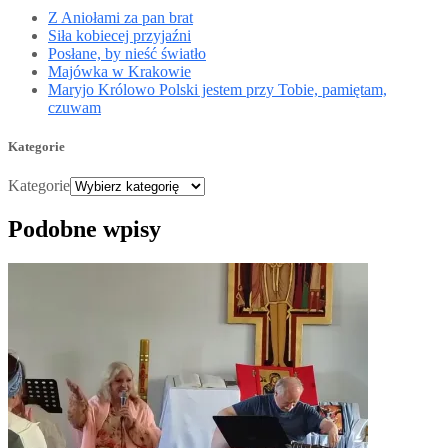
Z Aniołami za pan brat
Siła kobiecej przyjaźni
Posłane, by nieść światło
Majówka w Krakowie
Maryjo Królowo Polski jestem przy Tobie, pamiętam,
czuwam
Kategorie
Kategorie
Podobne wpisy