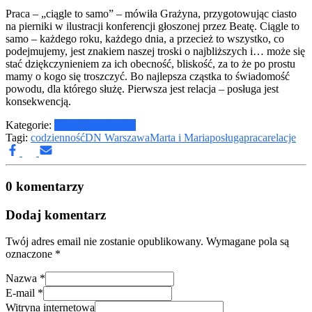
Praca – „ciągle to samo” – mówiła Grażyna, przygotowując ciasto
na pierniki w ilustracji konferencji głoszonej przez Beatę. Ciągle to
samo – każdego roku, każdego dnia, a przecież to wszystko, co
podejmujemy, jest znakiem naszej troski o najbliższych i… może się
stać dziękczynieniem za ich obecność, bliskość, za to że po prostu
mamy o kogo się troszczyć. Bo najlepsza cząstka to świadomość
powodu, dla którego służę. Pierwsza jest relacja – posługa jest
konsekwencją.
Kategorie:
Dzielne Niewiasty
Tagi:
codzienność
DN Warszawa
Marta i Maria
posługa
praca
relacje
0 komentarzy
Dodaj komentarz
Twój adres email nie zostanie opublikowany.
Wymagane pola są
oznaczone
*
Nazwa
*
E-mail
*
Witryna internetowa