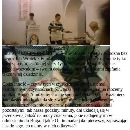
Finanse – czy można o nich myśleć w Bożym świetle? A można bez
niego? Ela Wrotek z Fundacji CROWN dzieliła się z nami nie tylko
wiedzą o tym, jak do tej sfery życia zapraszać Pana Boga, ale
przede wszystkim – swoim doświadczeniem i owocami zaufania
także w tej dziedzinie.
Codzienność – czy w tych wszystkich drobnych, niemal
monotonnych czynnościach powtarzanych każdego dnia możemy
spotkać Boga? A możemy Go nie spotkać? Pytał Ojciec Kazimierz.
Jak plaster miodu składa się z wielu niezbędnych elementów,
zyskujących znaczenie dopiero w połączeniu ze wszystkimi
pozostałymi, tak nasze godziny, minuty, dni układają się w
przedziwną całość na mocy znaczenia, jakie nadajemy im w
odniesieniu do Boga. I jakie On im nadał jako pierwszy, zapraszając
nas do tego, co mamy w nich odkrywać.