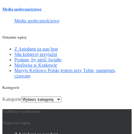
Media społecznościowe
Media społecznościowe
Ostatnie wpisy
Z Aniołami za pan brat
Siła kobiecej przyjaźni
Posłane, by nieść światło
Majówka w Krakowie
Maryjo Królowo Polski jestem przy Tobie, pamiętam,
czuwam
Kategorie
Kategorie
Najbliższe wydarzenia
Najnowsze wpisy