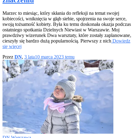
znaczeniu
Marzec to miesiąc, który skłania do refleksji na temat swojej
kobiecości, wniknięcia w głąb siebie, spojrzenia na swoje serce,
swoją tożsamość kobiety. Była ku temu doskonała okazja podczas
ostatniego spotkania Dzielnych Niewiast w Warszawie. Moj
prawdziwy wizerunek Dwa warsztaty, które zostały zaplanowane,
cieszyły się bardzo dużą popularnością. Pierwszy z nich
Dowiedz
się więcej
Przez
DN
,
3 lata
10 marca 2023
temu
DN Warszawa