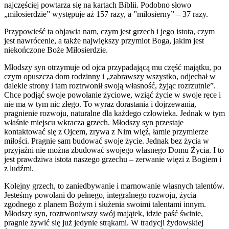
najczęściej powtarza się na kartach Biblii. Podobno słowo
„miłosierdzie” występuje aż 157 razy, a ”miłosierny” – 37 razy.
Przypowieść ta objawia nam, czym jest grzech i jego istota, czym
jest nawrócenie, a także największy przymiot Boga, jakim jest
niekończone Boże Miłosierdzie.
Młodszy syn otrzymuje od ojca przypadającą mu część majątku, po
czym opuszcza dom rodzinny i „zabrawszy wszystko, odjechał w
dalekie strony i tam roztrwonił swoją własność, żyjąc rozrzutnie”.
Chce podjąć swoje powołanie życiowe, wziąć życie w swoje ręce i
nie ma w tym nic złego. To wyraz dorastania i dojrzewania,
pragnienie rozwoju, naturalne dla każdego człowieka. Jednak w tym
właśnie miejscu wkracza grzech. Młodszy syn przestaje
kontaktować się z Ojcem, zrywa z Nim więź, łamie przymierze
miłości. Pragnie sam budować swoje życie. Jednak bez życia w
przyjaźni nie można zbudować swojego własnego Domu Życia. I to
jest prawdziwa istota naszego grzechu – zerwanie więzi z Bogiem i
z ludźmi.
Kolejny grzech, to zaniedbywanie i marnowanie własnych talentów.
Jesteśmy powołani do pełnego, integralnego rozwoju, życia
zgodnego z planem Bożym i służenia swoimi talentami innym.
Młodszy syn, roztrwoniwszy swój majątek, idzie paść świnie,
pragnie żywić się już jedynie strąkami. W tradycji żydowskiej