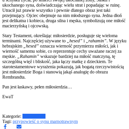
ukochanego syna, doświadczając wielu strat i popadając w ruinę.
Utracił już prawie wszystko i pewnie dlatego obraz jest taki
przejmujący. Ojciec obejmuje na nim młodszego syna. Jedna dłoń
jest delikatna i kobieca, druga silna i męska, symbolizują one miłość
macierzyńską i ojcowską.
Stary Testament, określając miłosierdzie, posługuje się wieloma
terminami. Najczęściej używane to
„hesed”
i
„rahamin”
. W języku
hebrajskim
„hesed”
oznacza wierność przymierzu miłości, jak i
wierność samemu sobie, co reprezentuje cechy uważane raczej za
męskie.
„Rahamin”
wskazuje bardziej na miłość matczyną, tę
szczególną więź i bliskość, jaka łączy matkę z dzieckiem. Te
starotestamentowe wyrażenia pokazują, jak bogatą rzeczywistością
jest miłosierdzie Boga i stanowią jakąś analogię do obrazu
Rembrandta.
Pan jest łaskawy, pełen miłosierdzia…
EwaT
Kategorie:
DN Kraków
Tagi:
przypowieść o synu marnotrawnym