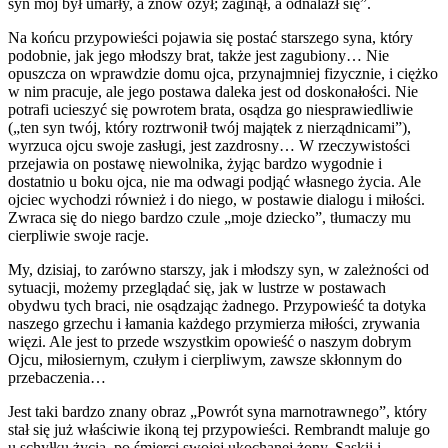
syn mój był umarły, a znów ożył; zaginął, a odnalazł się”.
Na końcu przypowieści pojawia się postać starszego syna, który
podobnie, jak jego młodszy brat, także jest zagubiony… Nie
opuszcza on wprawdzie domu ojca, przynajmniej fizycznie, i ciężko
w nim pracuje, ale jego postawa daleka jest od doskonałości. Nie
potrafi ucieszyć się powrotem brata, osądza go niesprawiedliwie
(„ten syn twój, który roztrwonił twój majątek z nierządnicami”),
wyrzuca ojcu swoje zasługi, jest zazdrosny… W rzeczywistości
przejawia on postawę niewolnika, żyjąc bardzo wygodnie i
dostatnio u boku ojca, nie ma odwagi podjąć własnego życia. Ale
ojciec wychodzi również i do niego, w postawie dialogu i miłości.
Zwraca się do niego bardzo czule „moje dziecko”, tłumaczy mu
cierpliwie swoje racje.
My, dzisiaj, to zarówno starszy, jak i młodszy syn, w zależności od
sytuacji, możemy przeglądać się, jak w lustrze w postawach
obydwu tych braci, nie osądzając żadnego. Przypowieść ta dotyka
naszego grzechu i łamania każdego przymierza miłości, zrywania
więzi. Ale jest to przede wszystkim opowieść o naszym dobrym
Ojcu, miłosiernym, czułym i cierpliwym, zawsze skłonnym do
przebaczenia…
Jest taki bardzo znany obraz „Powrót syna marnotrawnego”, który
stał się już właściwie ikoną tej przypowieści. Rembrandt maluje go
u schyłku życia, po śmierci swojej ukochanej żony, Saskii i