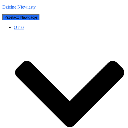
Dzielne Niewiasty
Przełącz Nawigację
O nas