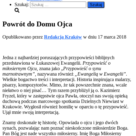
Szukaj:
Powrót do Domu Ojca
Opublikowano przez
Redakcja Kraków
w dniu
17 marca 2018
Jedna z najbardziej poruszających przypowieści biblijnych
przedstawiona w Łukaszowej Ewangelii.
Przypowieść o
miłosiernym Ojcu,
znana jako „
Przypowieść o synu
marnotrawnym”,
nazywana również
„Ewangelią w Ewangelii”.
Wielkie bogactwo treści i interpretacji. Historia inspirująca malarzy,
pisarzy, kompozytorów. Mimo, że tak powszechnie znana, wcale
niełatwo o niej pisać… Tym razem przybliżył ją o. Kazimierz
Fryzeł, który w zastępstwie ojca Pawła, otoczył nas swoją opieką
duchową podczas marcowego spotkania Dzielnych Niewiast w
Krakowie. Wygłosił również homilię w oparciu o tę przypowieść.
Ujął mnie swoją interpretacją.
Znamy doskonale tę historię. Opowiada o ojcu i jego dwóch
synach, pozwalając nam poznać nieskończone miłosierdzie Boga.
Pan Bóg jest nade wszystko miłosierny. Imię Boga Miłosierny