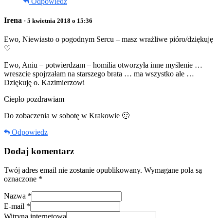
Odpowiedz
Irena
· 5 kwietnia 2018 o 15:36
Ewo, Niewiasto o pogodnym Sercu – masz wrażliwe pióro/dziękuję
♡
Ewo, Aniu – potwierdzam – homilia otworzyła inne myślenie …
wreszcie spojrzałam na starszego brata … ma wszystko ale …
Dziękuję o. Kazimierzowi
Ciepło pozdrawiam
Do zobaczenia w sobotę w Krakowie 🙂
Odpowiedz
Dodaj komentarz
Twój adres email nie zostanie opublikowany.
Wymagane pola są
oznaczone
*
Nazwa
*
E-mail
*
Witryna internetowa