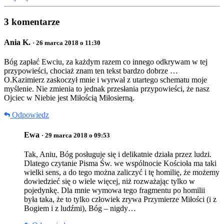
3 komentarze
Ania K.
· 26 marca 2018 o 11:30
Bóg zapłać Ewciu, za każdym razem co innego odkrywam w tej
przypowieści, chociaż znam ten tekst bardzo dobrze …
O.Kazimierz zaskoczył mnie i wyrwał z utartego schematu moje
myślenie. Nie zmienia to jednak przesłania przypowieści, że nasz
Ojciec w Niebie jest Miłością Miłosierną.
Odpowiedz
Ewa
· 29 marca 2018 o 09:53
Tak, Aniu, Bóg posługuje się i delikatnie działa przez ludzi.
Dlatego czytanie Pisma Św. we wspólnocie Kościoła ma taki
wielki sens, a do tego można zaliczyć i tę homilię, że możemy
dowiedzieć się o wiele więcej, niż rozważając tylko w
pojedynkę. Dla mnie wymowa tego fragmentu po homilii
była taka, że to tylko człowiek zrywa Przymierze Miłości (i z
Bogiem i z ludźmi), Bóg – nigdy…