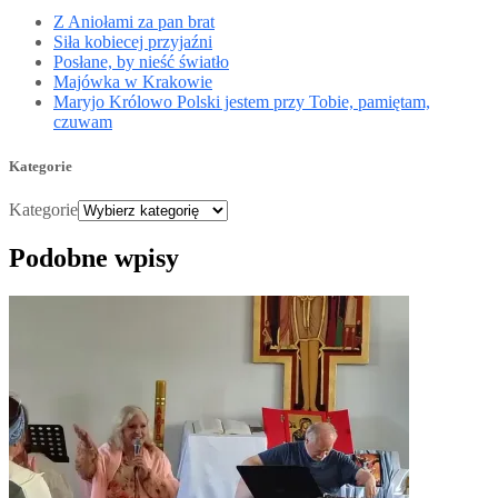
Z Aniołami za pan brat
Siła kobiecej przyjaźni
Posłane, by nieść światło
Majówka w Krakowie
Maryjo Królowo Polski jestem przy Tobie, pamiętam,
czuwam
Kategorie
Kategorie
Podobne wpisy