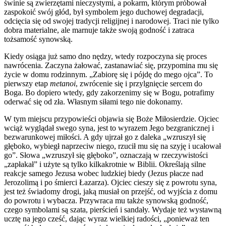
świnie są zwierzętami nieczystymi, a pokarm, którym próbował
zaspokoić swój głód, był symbolem jego duchowej degradacji,
odcięcia się od swojej tradycji religijnej i narodowej. Traci nie tylko
dobra materialne, ale marnuje także swoją godność i zatraca
tożsamość synowską.
Kiedy osiąga już samo dno nędzy, wtedy rozpoczyna się proces
nawrócenia. Zaczyna żałować, zastanawiać się, przypomina mu się
życie w domu rodzinnym. „Zabiorę się i pójdę do mego ojca”. To
pierwszy etap
metanoi
, zwrócenie się i przylgnięcie sercem do
Boga. Bo dopiero wtedy, gdy zakorzenimy się w Bogu, potrafimy
oderwać się od zła. Własnym siłami tego nie dokonamy.
W tym miejscu przypowieści objawia się Boże Miłosierdzie. Ojciec
wciąż wyglądał swego syna, jest to wyrazem Jego bezgranicznej i
bezwarunkowej miłości. A gdy ujrzał go z daleka „wzruszył się
głęboko, wybiegł naprzeciw niego, rzucił mu się na szyję i ucałował
go”. Słowa „wzruszył się głęboko”, oznaczają w rzeczywistości
„zapłakał” i użyte są tylko kilkakrotnie w Biblii. Określają silne
reakcje samego Jezusa wobec ludzkiej biedy (Jezus płacze nad
Jerozolimą i po śmierci Łazarza). Ojciec cieszy się z powrotu syna,
jest też świadomy drogi, jaką musiał on przejść, od wyjścia z domu
do powrotu i wybacza. Przywraca mu także synowską godność,
czego symbolami są szata, pierścień i sandały. Wydaje też wystawną
ucztę na jego cześć, dając wyraz wielkiej radości, „ponieważ ten