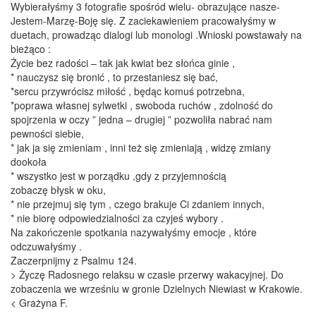
Wybierałyśmy 3 fotografie spośród wielu- obrazujące nasze-
Jestem-Marzę-Boję się. Z zaciekawieniem pracowałyśmy w
duetach, prowadząc dialogi lub monologi .Wnioski powstawały na
bieżąco :
Życie bez radości – tak jak kwiat bez słońca ginie ,
* nauczysz się bronić , to przestaniesz się bać,
*sercu przywrócisz miłość , będąc komuś potrzebna,
*poprawa własnej sylwetki , swoboda ruchów , zdolność do
spojrzenia w oczy ” jedna – drugiej ” pozwoliła nabrać nam
pewności siebie,
* jak ja się zmieniam , inni też się zmieniają , widzę zmiany
dookoła
* wszystko jest w porządku ,gdy z przyjemnością
zobaczę błysk w oku,
* nie przejmuj się tym , czego brakuje Ci zdaniem innych,
* nie biorę odpowiedzialności za czyjeś wybory .
Na zakończenie spotkania nazywałyśmy emocje , które
odczuwałyśmy .
Zaczerpnijmy z Psalmu 124.
> Życzę Radosnego relaksu w czasie przerwy wakacyjnej. Do
zobaczenia we wrześniu w gronie Dzielnych Niewiast w Krakowie.
< Grażyna F.