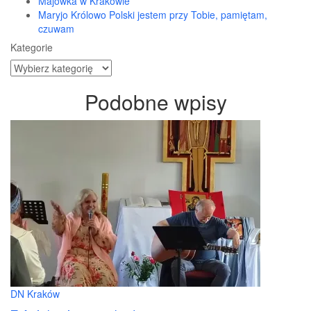
Majówka w Krakowie
Maryjo Królowo Polski jestem przy Tobie, pamiętam,
czuwam
Kategorie
Kategorie
Podobne wpisy
DN Kraków