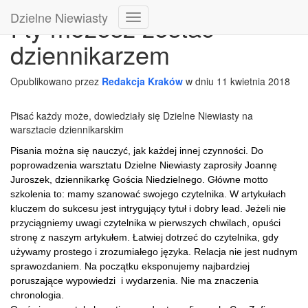
Dzielne Niewiasty
I ty możesz zostać
Przełącz
Nawigację
dziennikarzem
Opublikowano przez
Redakcja Kraków
w dniu
11 kwietnia 2018
Pisać każdy może, dowiedziały się Dzielne Niewiasty na
warsztacie dziennikarskim
Pisania można się nauczyć, jak każdej innej czynności. Do
poprowadzenia warsztatu Dzielne Niewiasty zaprosiły Joannę
Juroszek, dziennikarkę Gościa Niedzielnego. Główne motto
szkolenia to: mamy szanować swojego czytelnika. W artykułach
kluczem do sukcesu jest intrygujący tytuł i dobry lead. Jeżeli nie
przyciągniemy uwagi czytelnika w pierwszych chwilach, opuści
stronę z naszym artykułem. Łatwiej dotrzeć do czytelnika, gdy
używamy prostego i zrozumiałego języka. Relacja nie jest nudnym
sprawozdaniem. Na początku
eksponujemy najbardziej
poruszające wypowiedzi i wydarzenia. Nie ma znaczenia
chronologia.