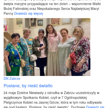
święta maryjne przypadające na ten dzień – wspomnienie Matki
Bożej Fatimskiej oraz Niepokalanego Serca Najświętszej Maryi
Panny
Dowiedz się więcej
DN Zabrze
Posłane, by nieść światło
24 maja Dzielne Niewiasty z ośrodka w Zabrzu uczestniczyły w
wyjątkowym Spotkaniu Kobiet, czyli w 7 Ogólnopolskiej
Pielgrzymce Kobiet na Jasnej Górze, która w tym roku odbywała
się pod hasłem „Posłane, by nieść światło”. Duchową
Dowiedz się