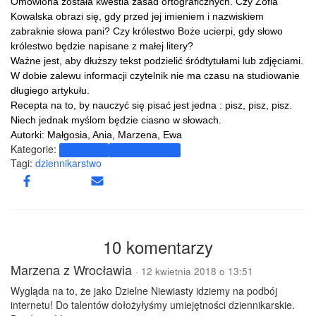
Omówiona została kwestia zasad ortograficznych. Czy Zofia
Kowalska obrazi się, gdy przed jej imieniem i nazwiskiem
zabraknie słowa pani? Czy królestwo Boże ucierpi, gdy słowo
królestwo będzie napisane z małej litery?
Ważne jest, aby dłuższy tekst podzielić śródtytułami lub zdjęciami.
W dobie zalewu informacji czytelnik nie ma czasu na studiowanie
długiego artykułu.
Recepta na to, by nauczyć się pisać jest jedna : pisz, pisz, pisz.
Niech jednak myślom będzie ciasno w słowach.
Autorki: Małgosia, Ania, Marzena, Ewa
Kategorie:
DN Kraków
Dzielne Niewiasty
Tagi:
dziennikarstwo
10 komentarzy
Marzena z Wrocławia
· 12 kwietnia 2018 o 13:51
Wygląda na to, że jako Dzielne Niewiasty idziemy na podbój
internetu! Do talentów dołożyłyśmy umiejętności dziennikarskie.