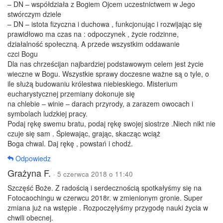
– DN – współdziała z Bogiem Ojcem uczestnictwem w Jego
stwórczym dziele
– DN – istota fizyczna i duchowa , funkcjonując i rozwijając się
prawidłowo ma czas na : odpoczynek , życie rodzinne,
działalność społeczną. A przede wszystkim oddawanie
czci Bogu
Dla nas chrześcijan najbardziej podstawowym celem jest życie
wieczne w Bogu. Wszystkie sprawy doczesne ważne są o tyle, o
ile służą budowaniu królestwa niebieskiego. Misterium
eucharystycznej przemiany dokonuje się
na chlebie – winie – darach przyrody, a zarazem owocach i
symbolach ludzkiej pracy.
Podaj rękę swemu bratu, podaj rękę swojej siostrze .Niech nikt nie
czuje się sam . Śpiewając, grając, skacząc wciąż
Boga chwal. Daj rękę , powstań i chodź.
Odpowiedz
Grażyna F.
· 5 czerwca 2018 o 11:40
Szczęść Boże. Z radością i serdecznością spotkałyśmy się na
Fotocaochingu w czerwcu 2018r. w zmienionym gronie. Super
zmiana już na wstępie . Rozpoczęłyśmy przygodę nauki życia w
chwili obecnej.