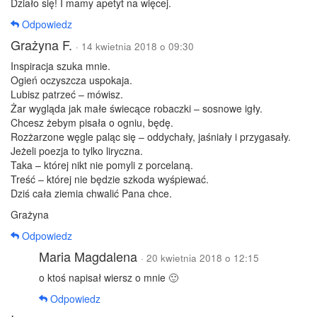
Działo się! I mamy apetyt na więcej.
Odpowiedz
Grażyna F.
· 14 kwietnia 2018 o 09:30
Inspiracja szuka mnie.
Ogień oczyszcza uspokaja.
Lubisz patrzeć – mówisz.
Żar wygląda jak małe świecące robaczki – sosnowe igły.
Chcesz żebym pisała o ogniu, będę.
Rozżarzone węgle paląc się – oddychały, jaśniały i przygasały.
Jeżeli poezja to tylko liryczna.
Taka – której nikt nie pomyli z porcelaną.
Treść – której nie będzie szkoda wyśpiewać.
Dziś cała ziemia chwalić Pana chce.
Grażyna
Odpowiedz
Maria Magdalena
· 20 kwietnia 2018 o 12:15
o ktoś napisał wiersz o mnie 🙂
Odpowiedz