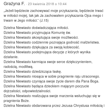
Grażyna F.
· 23 kwietnia 2018 o 10:44
„Jeżeli będziecie zachowywać moje przykazania, będziecie trwać
w miłości mojej, tak jak Ja zachowałem przykazania Ojca mego i
trwam w Jego miłości.” (J.15)
Dzielna Niewiasto doświadczająca miłości.
Dzielna Niewiasto przyjmująca Komunię św.
Dzielna Niewiasto akceptująca swoje możliwości.
Dzielna Niewiasto codziennie poznająca godność małżeństwa.
Dzielna Niewiasto dziękująca za swoją kobiecość.
Dzielna Niewiasto podejmująca decyzje z których wynika
działanie.
Dzielna Niewiasto karmiąca swoje serce dziękczynieniem,
radością, modlitwą.
Dzielna Niewiasto dziedzicząca łaskę.
Dzielna Niewiasto niosąca w sobie pragnienie raju utraconego.
Dzielna Niewiasto czyniąca swoje życie darem dla Pana Boga.
Dzielna Niewiasto będąca dzieckiem mającym poczucie
dojrzałości, odpowiedzialności.
Dzielna Niewiasto realizująca swoje marzenia wsłuchując się w
pragnienia Boże.
Dzielna Niewiasto obdarowana przez Jezusa Chrystusa miłością i