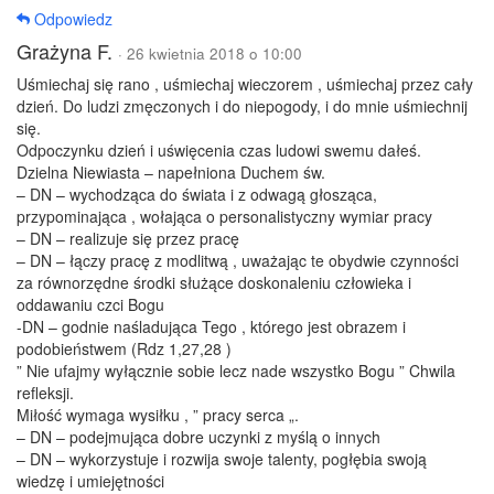
Odpowiedz
Grażyna F.
· 26 kwietnia 2018 o 10:00
Uśmiechaj się rano , uśmiechaj wieczorem , uśmiechaj przez cały
dzień. Do ludzi zmęczonych i do niepogody, i do mnie uśmiechnij
się.
Odpoczynku dzień i uświęcenia czas ludowi swemu dałeś.
Dzielna Niewiasta – napełniona Duchem św.
– DN – wychodząca do świata i z odwagą głosząca,
przypominająca , wołająca o personalistyczny wymiar pracy
– DN – realizuje się przez pracę
– DN – łączy pracę z modlitwą , uważając te obydwie czynności
za równorzędne środki służące doskonaleniu człowieka i
oddawaniu czci Bogu
-DN – godnie naśladująca Tego , którego jest obrazem i
podobieństwem (Rdz 1,27,28 )
” Nie ufajmy wyłącznie sobie lecz nade wszystko Bogu ” Chwila
refleksji.
Miłość wymaga wysiłku , ” pracy serca „.
– DN – podejmująca dobre uczynki z myślą o innych
– DN – wykorzystuje i rozwija swoje talenty, pogłębia swoją
wiedzę i umiejętności