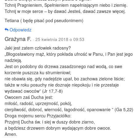
Tchnij Pragnieniem, Spełnieniem napełniającym niebo i ziemię.
Tchnij w moje serce – by dawać Jesteś, dawać zawsze więcej.
Tetiana ( będę pisać pod pseudonimem)
Odpowiedz
Grażyna F.
· 25 kwietnia 2018 o 09:53
Jaki jest zatem człowiek radosny?
„Błogosławiony mąż, który pokłada ufność w Panu, i Pan jest jego
nadzieją.
Jest on podobny do drzewa zasadzonego nad wodą, co swe
korzenie puszcza ku strumieniowi;
nie obawia się, gdy nadejdzie upał, bo zachowa zielone liście;
także w roku posuchy nie doznaje niepokoju i nie przestaje
wydawać owoców” (Jr 17,7-8)
Owocem zaś Ducha jest:
miłość, radość, uprzejmość, pokój,
cierpliwość, dobroć, wierność, łagodność, opanowanie ” (Ga 5,22)
Droga mojemu sercu Przyjaciółko:
Przyjmij Ducha św. i siej w duszy dobre ziarno,
a będziesz drzewem dobrym wydającym dobre owoce.
Amen.