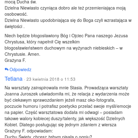
mocą Ducha św.
Dzielna Niewiasto czyniąca dobro ale też przemieniająca moją
osobowość.
Dzielna Niewiasto upodobniająca się do Boga czyli wzrastająca w
świętości .
Niech będzie błogosławiony Bóg i Ojciec Pana naszego Jezusa
Chrystusa, który napełnił Cię wszelkim
błogosławieństwem duchowym na wyżynach niebieskich – w
Chrystusie. Amen.
Grażyna F.
Odpowiedz
Tetiana
· 23 kwietnia 2018 o 11:53
Na warsztaty zainspirowała mnie Stasia. Prowadząca warsztaty
Joanna Juroszek uświadomiła mi, że relacja z wydarzenia może
być ciekawym sprawozdaniem jeżeli masz oko-fotografa,
poczucie humoru i potrafisz poetycko przelać swoje myśli/emocje
na papier. Część warsztatowa dodała mi odwagi – posiadam
takowe walory kobiecej duszy/talenty, jak większość Dzielnych
Kobiet. Dlatego posługując się jednym zdaniem z wiersza
Grażyny F. odpowiadam:
Duchu Święty, chcesz żebym pisała o ogniu?