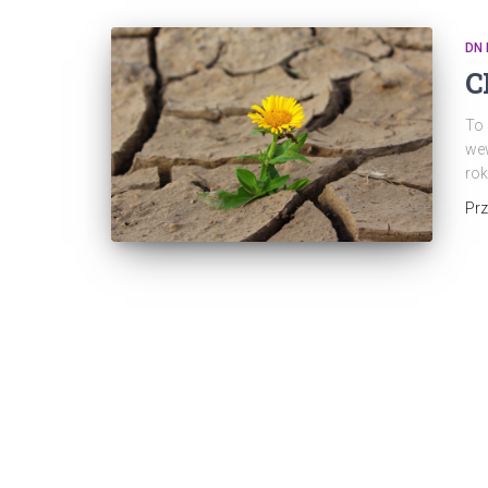
DN
C
To 
wew
rok
Pr