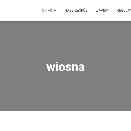
O NAS
NASZ ZESPÓŁ
ZAPISY
REGULA
wiosna