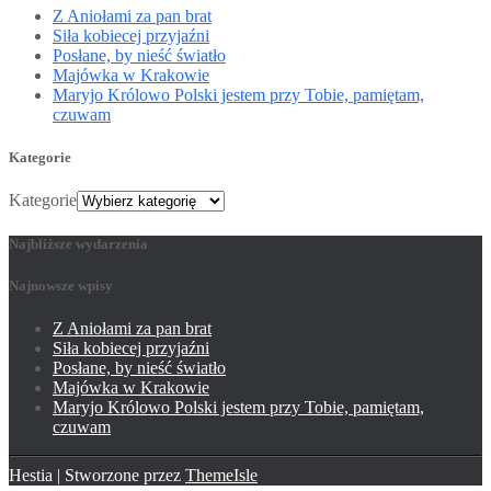
Z Aniołami za pan brat
Siła kobiecej przyjaźni
Posłane, by nieść światło
Majówka w Krakowie
Maryjo Królowo Polski jestem przy Tobie, pamiętam,
czuwam
Kategorie
Kategorie
Najbliższe wydarzenia
Najnowsze wpisy
Z Aniołami za pan brat
Siła kobiecej przyjaźni
Posłane, by nieść światło
Majówka w Krakowie
Maryjo Królowo Polski jestem przy Tobie, pamiętam,
czuwam
Hestia | Stworzone przez
ThemeIsle