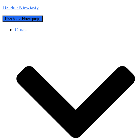
Dzielne Niewiasty
Przełącz Nawigację
O nas