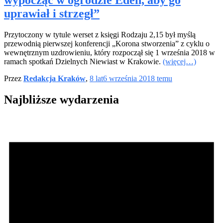
wypocząć w ogrodzie Eden, aby go
uprawiał i strzegł”
Przytoczony w tytule werset z księgi Rodzaju 2,15 był myślą
przewodnią pierwszej konferencji „Korona stworzenia” z cyklu o
wewnętrznym uzdrowieniu, który rozpoczął się 1 września 2018 w
ramach spotkań Dzielnych Niewiast w Krakowie.
(więcej…)
Przez
Redakcja Kraków
,
8 lat
6 września 2018
temu
Najbliższe wydarzenia