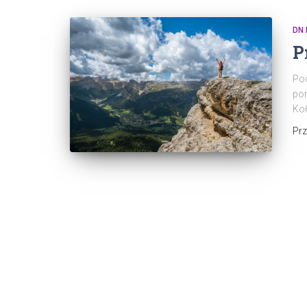
DN
P
Pod
por
Koł
Pr