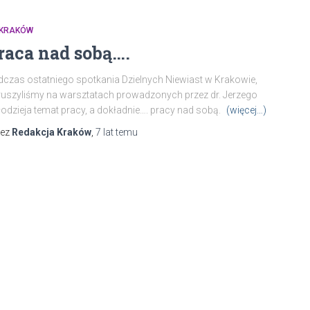
 KRAKÓW
raca nad sobą….
czas ostatniego spotkania Dzielnych Niewiast w Krakowie,
uszyliśmy na warsztatach prowadzonych przez dr. Jerzego
odzieja temat pracy, a dokładnie…. pracy nad sobą.
(więcej…)
zez
Redakcja Kraków
,
7 lat
temu