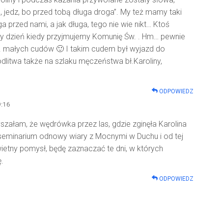
, jedz, bo przed tobą długa droga”. My też mamy taki
ga przed nami, a jak długa, tego nie wie nikt… Ktoś
dy dzień kiedy przyjmujemy Komunię Św. . Hm… pewnie
. małych cudów 🙂 I takim cudem był wyjazd do
dlitwa także na szlaku męczeństwa bł.Karoliny,
ODPOWIEDZ
9:16
szałam, że wędrówka przez las, gdzie zginęła Karolina
 seminarium odnowy wiary z Mocnymi w Duchu i od tej
etny pomysł, będę zaznaczać te dni, w których
ę.
ODPOWIEDZ