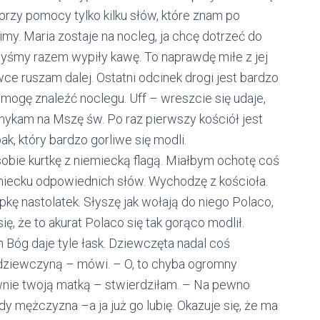
rzy pomocy tylko kilku słów, które znam po
imy. Maria zostaje na nocleg, ja chcę dotrzeć do
byśmy razem wypiły kawę. To naprawdę miłe z jej
ce ruszam dalej. Ostatni odcinek drogi jest bardzo
mogę znaleźć noclegu. Uff – wreszcie się udaje,
mykam na Mszę św. Po raz pierwszy kościół jest
k, który bardzo gorliwe się modli.
obie kurtkę z niemiecką flagą. Miałbym ochotę coś
emiecku odpowiednich słów. Wychodzę z kościoła.
kę nastolatek. Słyszę jak wołają do niego Polaco,
, że to akurat Polaco się tak gorąco modlił.
n Bóg daje tyle łask. Dziewczęta nadal coś
ą dziewczyną – mówi. – O, to chyba ogromny
nie twoją matką – stwierdziłam. – Na pewno
 mężczyzna –a ja już go lubię. Okazuje się, że ma