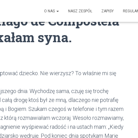
O NAS
NASZ ZESPÓŁ
ZAPISY
REGULA
iago de Compostela
tkałam syna.
ptować dziecko. Nie wierzysz? To właśnie mi się
szego dnia. Wychodzę sama, czuję się trochę
 całą drogę ktoś był ze mną, dlaczego nie potrafię
bą i Bogiem. Szukam czegoś w telefonie i tym razem
, z którą rozmawiałam wczoraj. Wesoło rozmawiamy,
agnienie wyśpiewać radość i na ustach mam: „Kiedy
i dziarsko wędruję. Pod koniec dnia spotykam Marię