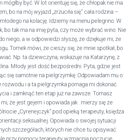
m mógłby być. W lot orientuję się, że chłopak nie ma
em, bo na mój wyjazd „zrzuciła się” cała rodzina –
młodego na kolację. Idziemy na menu pelegrino. W
k, bo tak ma na imię pyta, czy może wybrać wino. Nie
 niego, a w odpowiedzi słyszę, że dziękuje mi, że
u, Tomek mówi, że cieszy się, że mnie spotkał, bo
iać. Np. ta dziewczyna, wskazuje na Katarzynę, z
lina. Młody jest dość bezpośredni. Pyta, gdzie jest
jąc się samotnie na pielgrzymkę. Odpowiadam mu o
cie rozwodu i a ta pielgrzymka pomaga mi dokonać
a i zamknąć ten etap już na zawsze. Tomasz
, że jest gejem i opowiada jak . mierzy się ze
ocie „Cyrenejczyk” pod opieką terapeuty, księdza
orientacji seksualnej. Opowiada o swojej sytuacji
ymnych szczegółach, których nie chce tu opisywać.
, ale przy pomocy terapeuty wzmacnia poczucie