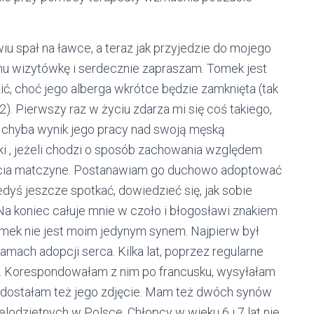
iu spał na ławce, a teraz jak przyjedzie do mojego
mu wizytówkę i serdecznie zapraszam. Tomek jest
, choć jego alberga wkrótce będzie zamknięta (tak
2). Pierwszy raz w życiu zdarza mi się coś takiego,
o chyba wynik jego pracy nad swoją męską
i , jeżeli chodzi o sposób zachowania względem
ucia matczyne. Postanawiam go duchowo adoptować
edyś jeszcze spotkać, dowiedzieć się, jak sobie
.. Na koniec całuje mnie w czoło i błogosławi znakiem
omek nie jest moim jedynym synem. Najpierw był
mach adopcji serca. Kilka lat, poprzez regularne
ę. Korespondowałam z nim po francusku, wysyłałam
ie, dostałam też jego zdjęcie. Mam też dwóch synów
elodzietnych w Polsce. Chłopcy w wieku 6 i 7 lat nie