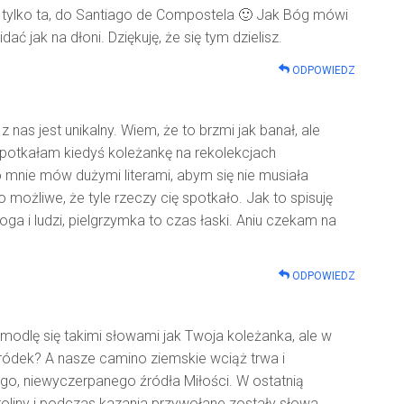
 tylko ta, do Santiago de Compostela 🙂 Jak Bóg mówi
 jak na dłoni. Dziękuję, że się tym dzielisz.
ODPOWIEDZ
nas jest unikalny. Wiem, że to brzmi jak banał, ale
 Spotkałam kiedyś koleżankę na rekolekcjach
 mnie mów dużymi literami, abym się nie musiała
możliwe, że tyle rzeczy cię spotkało. Jak to spisuję
oga i ludzi, pielgrzymka to czas łaski. Aniu czekam na
ODPOWIEDZ
odlę się takimi słowami jak Twoja koleżanka, ale w
ródek? A nasze camino ziemskie wciąż trwa i
o, niewyczerpanego źródła Miłości. W ostatnią
roliny i podczas kazania przywołane zostały słowa,