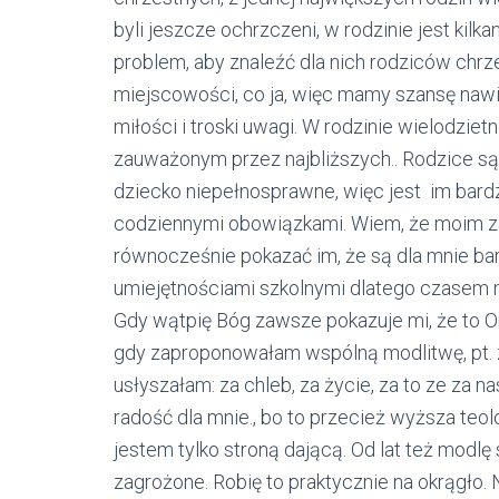
byli jeszcze ochrzczeni, w rodzinie jest kil
problem, aby znaleźć dla nich rodziców chrz
miejscowości, co ja, więc mamy szansę nawią
miłości i troski uwagi. W rodzinie wielodzietn
zauważonym przez najbliższych.. Rodzice są 
dziecko niepełnosprawne, więc jest im bardz
codziennymi obowiązkami. Wiem, że moim zad
równocześnie pokazać im, że są dla mnie ba
umiejętnościami szkolnymi dlatego czasem m
Gdy wątpię Bóg zawsze pokazuje mi, że to O
gdy zaproponowałam wspólną modlitwę, pt. 
usłyszałam: za chleb, za życie, za to ze za n
radość dla mnie., bo to przecież wyższa teolo
jestem tylko stroną dającą. Od lat też modlę s
zagrożone. Robię to praktycznie na okrągło. 