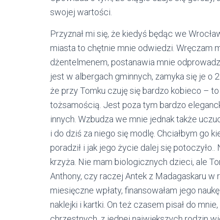
swojej wartości.
Przyznał mi się, że kiedyś będąc we Wrocław
miasta to chętnie mnie odwiedzi. Wręczam 
dżentelmenem, postanawia mnie odprowadzić
jest w albergach gminnych, zamyka się je o 2
że przy Tomku czuję się bardzo kobieco – t
tożsamością. Jest poza tym bardzo eleganck
innych. Wzbudza we mnie jednak także ucz
i do dziś za niego się modlę. Chciałbym go ki
poradził i jak jego życie dalej się potoczyło
krzyża. Nie mam biologicznych dzieci, ale T
Anthony, czy raczej Antek z Madagaskaru w ra
miesięczne wpłaty, finansowałam jego nauk
naklejki i kartki. On też czasem pisał do mn
chrzestnych, z jednej największych rodzin wi