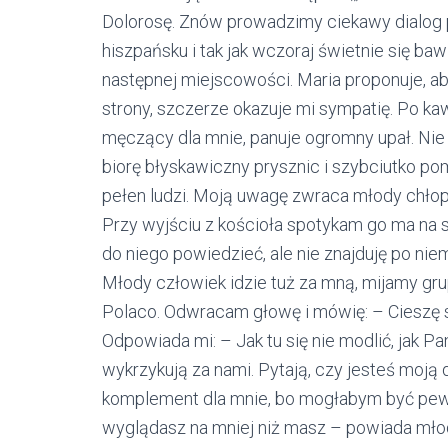
Dolorosę. Znów prowadzimy ciekawy dialog p
hiszpańsku i tak jak wczoraj świetnie się baw
następnej miejscowości. Maria proponuje, a
strony, szczerze okazuje mi sympatię. Po kaw
męczący dla mnie, panuje ogromny upał. Nie 
biorę błyskawiczny prysznic i szybciutko po
pełen ludzi. Moją uwagę zwraca młody chłopa
Przy wyjściu z kościoła spotykam go ma na s
do niego powiedzieć, ale nie znajduję po ni
Młody człowiek idzie tuż za mną, mijamy grup
Polaco. Odwracam głowę i mówię: – Cieszę się
Odpowiada mi: – Jak tu się nie modlić, jak Pa
wykrzykują za nami. Pytają, czy jesteś moj
komplement dla mnie, bo mogłabym być pew
wyglądasz na mniej niż masz – powiada młody