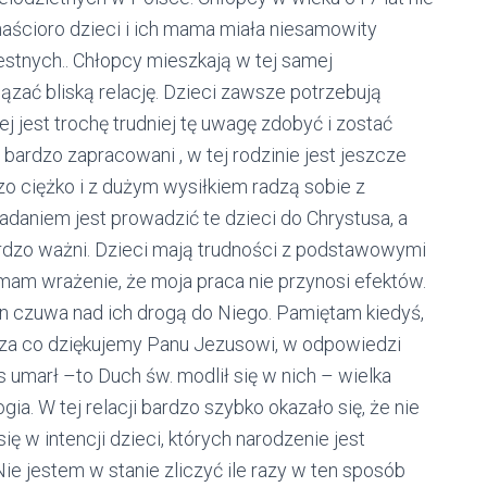
kanaścioro dzieci i ich mama miała niesamowity
estnych.. Chłopcy mieszkają w tej samej
zać bliską relację. Dzieci zawsze potrzebują
ej jest trochę trudniej tę uwagę zdobyć i zostać
bardzo zapracowani , w tej rodzinie jest jeszcze
o ciężko i z dużym wysiłkiem radzą sobie z
aniem jest prowadzić te dzieci do Chrystusa, a
rdzo ważni. Dzieci mają trudności z podstawowymi
am wrażenie, że moja praca nie przynosi efektów.
n czuwa nad ich drogą do Niego. Pamiętam kiedyś,
za co dziękujemy Panu Jezusowi, w odpowiedzi
as umarł –to Duch św. modlił się w nich – wielka
gia. W tej relacji bardzo szybko okazało się, że nie
ię w intencji dzieci, których narodzenie jest
Nie jestem w stanie zliczyć ile razy w ten sposób