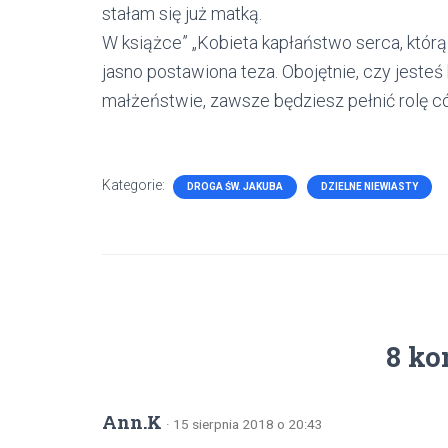
stałam się już matką.
W książce” „Kobieta kapłaństwo serca, którą 
jasno postawiona teza. Obojętnie, czy jeste
małżeństwie, zawsze będziesz pełnić rolę córk
Kategorie:
DROGA ŚW. JAKUBA
DZIELNE NIEWIASTY
8 ko
Ann.K
· 15 sierpnia 2018 o 20:43