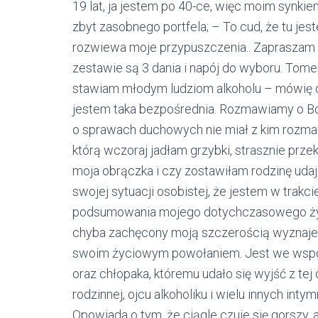
19 lat, ja jestem po 40-ce, więc moim synkie
zbyt zasobnego portfela; – To cud, że tu jest
rozwiewa moje przypuszczenia.. Zapraszam 
zestawie są 3 dania i napój do wyboru. Tome
stawiam młodym ludziom alkoholu – mówię do
jestem taka bezpośrednia. Rozmawiamy o Bog
o sprawach duchowych nie miał z kim rozmaw
którą wczoraj jadłam grzybki, strasznie przek
moja obrączka i czy zostawiłam rodzinę uda
swojej sytuacji osobistej, że jestem w trak
podsumowania mojego dotychczasowego życi
chyba zachęcony moją szczerością wyznaje mi
swoim życiowym powołaniem. Jest we wspóln
oraz chłopaka, któremu udało się wyjść z tej 
rodzinnej, ojcu alkoholiku i wielu innych int
Opowiada o tym, że ciągle czuje się gorszy