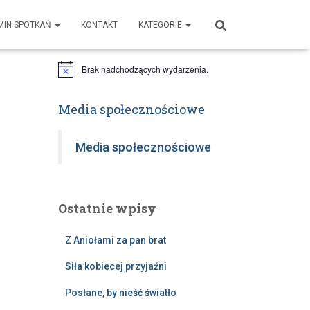
MIN SPOTKAŃ
KONTAKT
KATEGORIE
Najbliższe wydarzenia
Brak nadchodzących wydarzenia.
P
o
w
i
Media społecznościowe
a
d
o
Media społecznościowe
m
i
e
n
i
Ostatnie wpisy
e
Z Aniołami za pan brat
Siła kobiecej przyjaźni
Posłane, by nieść światło