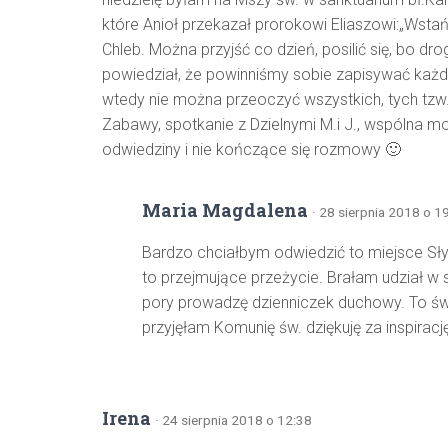
które Anioł przekazał prorokowi Eliaszowi:„Wstań
Chleb. Można przyjść co dzień, posilić się, bo dro
powiedział, że powinniśmy sobie zapisywać każ
wtedy nie można przeoczyć wszystkich, tych tzw
Zabawy, spotkanie z Dzielnymi M.i J., wspólna mo
odwiedziny i nie kończące się rozmowy 🙂
Maria Magdalena
· 28 sierpnia 2018 o 1
Bardzo chciałbym odwiedzić to miejsce Sły
to przejmujące przeżycie. Brałam udział w
pory prowadzę dzienniczek duchowy. To świ
przyjęłam Komunię św. dziękuję za inspiracj
Irena
· 24 sierpnia 2018 o 12:38