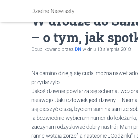
Dzielne Niewiasty
W drodze do Sant
– o tym, jak spo
Opublikowano przez
DN
w dniu
13 sierpnia 2018
Na camino dzieją się cuda; można nawet ado
przydarzyło.
Jakoś dziwnie powtarza się schemat wczoraj
nieswojo. Jaki człowiek jest dziwny … Niemal
się cieszyć ciszą, byciem sam na sam ze so
ja bezwiednie wybieram numer do koleżanki
zaczynam odzyskiwać dobry nastrój. Mam pr
ranne wstają zorze” a następnie ,„Godzinki” 