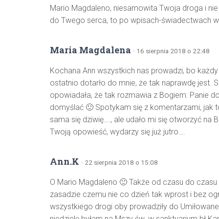
Mario Magdaleno, niesamowita Twoja droga i nie
do Twego serca, to po wpisach-świadectwach widać
Maria Magdalena
· 16 sierpnia 2018 o 22:48
Kochana Ann wszystkich nas prowadzi, bo każdy z 
ostatnio dotarło do mnie, że tak naprawdę jest.
opowiadała, że tak rozmawia z Bogiem: Panie do
domyślać 🙂 Spotykam się z komentarzami, jak to 
sama się dziwię…., ale udało mi się otworzyć na B
Twoją opowieść, wydarzy się już jutro….
Ann.K
· 22 sierpnia 2018 o 15:08
O Mario Magdaleno 🙂 Także od czasu do czasu m
zasadzie czemu nie co dzień tak wprost i bez og
wszystkiego drogi oby prowadziły do Umiłowaneg
niedzielę byłam na Mszy św. w sanktuarium bł.Ka