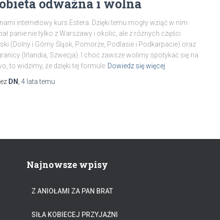
obieta odważna i wolna
nami internetowy kurs Estera. Dzięki temu mogły wziąć w nim
iał panie nie tylko z Warszawy i okolic, ale z różnych części
ski (Dolny i Górny Śląsk, Pomorze, Podlasie i Podkarpacie) oraz
ranicy (Irlandia, Szwecja). I choć zawsze wolimy spotykać się na
o, to widzimy, że dzięki tej formule
Dowiedz się więcej
zez
DN
,
4 lata
temu
Najnowsze wpisy
Z ANIOŁAMI ZA PAN BRAT
SIŁA KOBIECEJ PRZYJAŹNI