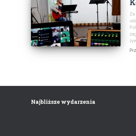
K
Za 
udz
Pol
zag
żyw
Pr
Najbliższe wydarzenia