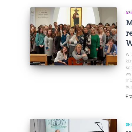
DZI
M
r
W
W d
kur
kob
wsp
mod
bez
Pr
DN