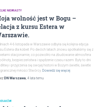
ELNE NIEWIASTY
oja wolność jest w Bogu –
elacja z kursu Estera w
arszawie.
niach 4-6 listopada w Warszawie odbyła się kolejna edycja
su Estera dla kobiet. Po dwóch latach znowu spotkaliśmy się z
ietami stacjonarnie, co pozwoliło na zbudowanie atmosfera
ólnoty, bezpieczeństwa i spędzenie czasu razem. Były to dni
litwy i przyjrzenia się swojej historii w Bożym świetle, świetle
granicznej miłości Stwórcy
Dowiedz się więcej
zez
DN Warszawa
,
4 lata
temu
 KRAKÓW