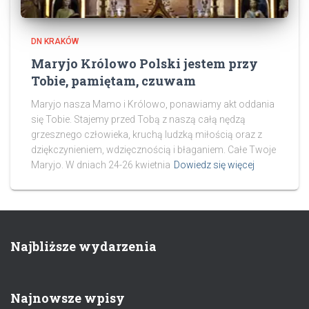
DN KRAKÓW
Maryjo Królowo Polski jestem przy
Tobie, pamiętam, czuwam
Maryjo nasza Mamo i Królowo, ponawiamy akt oddania
się Tobie. Stajemy przed Tobą z naszą całą nędzą
grzesznego człowieka, kruchą ludzką miłością oraz z
dziękczynieniem, wdzięcznością i błaganiem. Całe Twoje
Maryjo. W dniach 24-26 kwietnia
Dowiedz się więcej
Najbliższe wydarzenia
Najnowsze wpisy