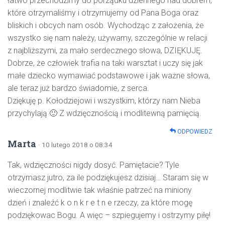
łatwo przechodzimy do porządku dziennego nad dobrem,
które otrzymaliśmy i otrzymujemy od Pana Boga oraz
bliskich i obcych nam osób. Wychodząc z założenia, że
wszystko się nam należy, używamy, szczególnie w relacji
z najbliższymi, za mało serdecznego słowa, DZIĘKUJĘ.
Dobrze, że człowiek trafia na taki warsztat i uczy się jak
małe dziecko wymawiać podstawowe i jak ważne słowa,
ale teraz już bardzo świadomie, z serca.
Dziękuję p. Kołodziejowi i wszystkim, którzy nam Nieba
przychylają 🙂 Z wdzięcznością i modlitewną pamięcią.
ODPOWIEDZ
Marta
· 10 lutego 2018 o 08:34
Tak, wdzięczności nigdy dosyć. Pamiętacie? Tyle
otrzymasz jutro, za ile podziękujesz dzisiaj… Staram się w
wieczornej modlitwie tak właśnie patrzeć na miniony
dzień i znaleźć k o n k r e t n e rzeczy, za które mogę
podziękowac Bogu. A więc – szpiegujemy i ostrzymy piłę!