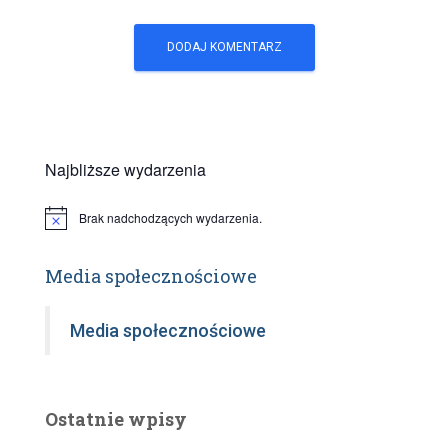
Najbliższe wydarzenia
Brak nadchodzących wydarzenia.
P
o
w
i
Media społecznościowe
a
d
o
Media społecznościowe
m
i
e
n
i
Ostatnie wpisy
e