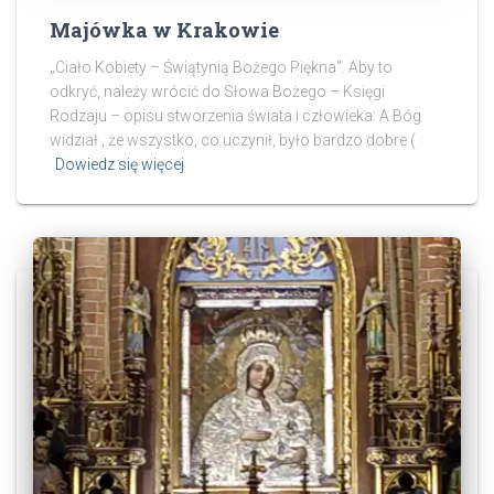
Majówka w Krakowie
„Ciało Kobiety – Świątynią Bożego Piękna”. Aby to
odkryć, należy wrócić do Słowa Bożego – Księgi
Rodzaju – opisu stworzenia świata i człowieka: A Bóg
widział , że wszystko, co uczynił, było bardzo dobre (
Dowiedz się więcej