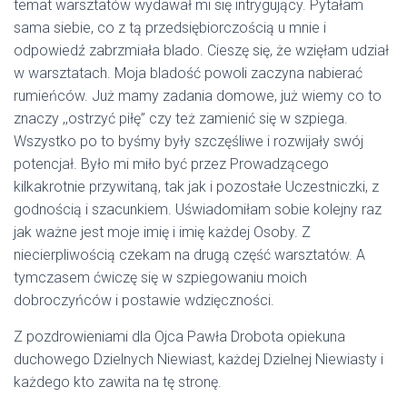
temat warsztatów wydawał mi się intrygujący. Pytałam
sama siebie, co z tą przedsiębiorczością u mnie i
odpowiedź zabrzmiała blado. Cieszę się, że wzięłam udział
w warsztatach. Moja bladość powoli zaczyna nabierać
rumieńców. Już mamy zadania domowe, już wiemy co to
znaczy ,,ostrzyć piłę” czy też zamienić się w szpiega.
Wszystko po to byśmy były szczęśliwe i rozwijały swój
potencjał. Było mi miło być przez Prowadzącego
kilkakrotnie przywitaną, tak jak i pozostałe Uczestniczki, z
godnością i szacunkiem. Uświadomiłam sobie kolejny raz
jak ważne jest moje imię i imię każdej Osoby. Z
niecierpliwością czekam na drugą część warsztatów. A
tymczasem ćwiczę się w szpiegowaniu moich
dobroczyńców i postawie wdzięczności.
Z pozdrowieniami dla Ojca Pawła Drobota opiekuna
duchowego Dzielnych Niewiast, każdej Dzielnej Niewiasty i
każdego kto zawita na tę stronę.