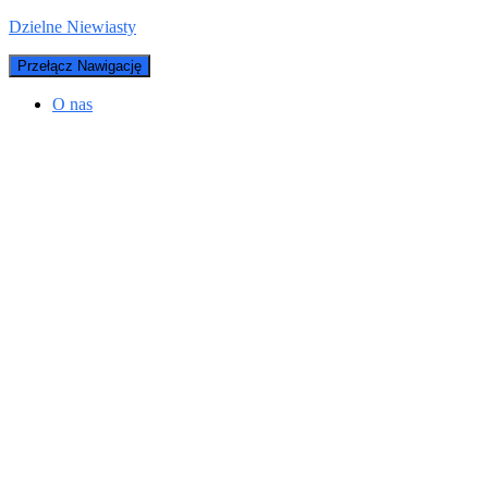
Dzielne Niewiasty
Przełącz Nawigację
O nas