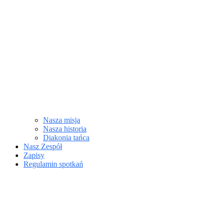
Nasza misja
Nasza historia
Diakonia tańca
Nasz Zespół
Zapisy
Regulamin spotkań