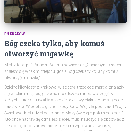
DN KRAKÓW
Bóg czeka tylko, aby komuś
otworzyć migawkę
Mistrz fotografii Anselm Adams powiedział: „Chciałbym czasem
znaleźć się w takim miejscu, gdzie Bóg czeka tylko, aby komuś
otworzyć migawkę”.
Dzielne Niewiasty z Krakowa w sobotę, trzeciego marca, znalazły
się w takim miejscu, gdzie na stole leżało mnóstwo zdjęć w
których autorka utrwaliła wszelkie przejawy piękna otaczającego
nas świata. W pobliżu gdzie, młody Karol Wojtyła podczas II Wojny
Światowej brał udział w porannej Mszy Świętej a potem napisał :”
Kto chce naprawdę odnaleźć siebie, musi nauczyć się obcować z
przyrodą, bo oczarowanie jej pięknem wprowadza w ciszę