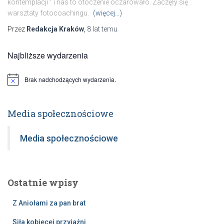
kontemplacji ” i nas to otoczenie oczarowało. Zaczęły się
warsztaty fotocoachingu.
(więcej…)
Przez
Redakcja Kraków
,
8 lat
temu
Najbliższe wydarzenia
Brak nadchodzących wydarzenia.
Powiadomienie
Media społecznościowe
Media społecznościowe
Ostatnie wpisy
Z Aniołami za pan brat
Siła kobiecej przyjaźni