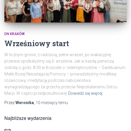
DN KRAKÓW
Wrześniowy start
W licznym gronie, z radością, pełne wrażeń, po wakacyjnej
przerwie spotkałyśmy się 6. września. Jak w każdą pierwszą
sobotę o godz. 8:30 w Kościele o. redemptorystów – Sanktuarium
Matki Bożej Nieustającej Pomocy – prowadziłyśmy modlitwę
różańcową i medytację podczas nabożeństwa
wynagradzającego za grzechy przeciw Niepokalanemu Sercu
Maryi. W części przedpołudniowej
Dowiedz się więcej
Przez
Weronika
,
10 miesięcy
temu
Najbliższe wydarzenia