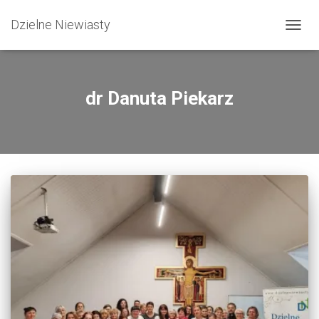
Dzielne Niewiasty
PRZEŁ
dr Danuta Piekarz