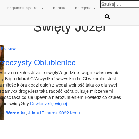
Szukaj:
Regulamin spotkań
Kontakt
Kategorie
Święty Józef
 Kraków
rzeczysty Oblubieniec
iedz co czułeś Józefie świętyW godzinę twego zwiastowania
dy Bóg odebrał CiWszystko i wszystko dał Ci w zamian Jest
a miłość która godzi ogień z wodąI wolność taka co dla swej
i zamyka drogęJest taka radość która pulsuje milczeniemI
ność taka co się upewnia nierozumieniem Powiedz co czułeś
efie świętyGdy
Dowiedz się więcej
zez
Weronika
,
4 lata
17 marca 2022
temu