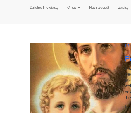
Dzielne Niewiasty
O nas
Nasz Zespół
Zapisy
DN
P
Pow
kie
tak
wol
pew
Józ
Pr