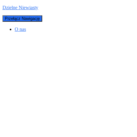
Dzielne Niewiasty
Przełącz Nawigację
O nas