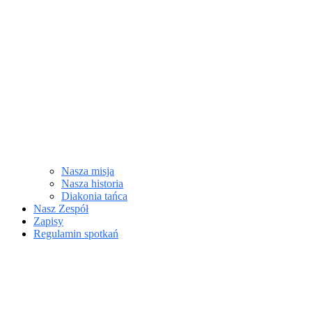
Nasza misja
Nasza historia
Diakonia tańca
Nasz Zespół
Zapisy
Regulamin spotkań