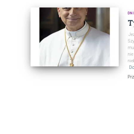
DN
T
Jez
Szy
mu 
nie
nie
Do
Pr