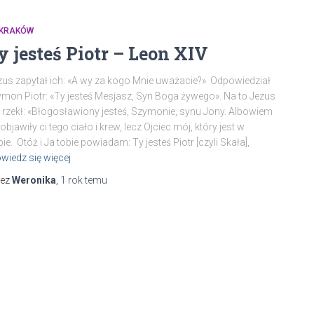
 KRAKÓW
y jesteś Piotr – Leon XIV
us zapytał ich: «A wy za kogo Mnie uważacie?» Odpowiedział
mon Piotr: «Ty jesteś Mesjasz, Syn Boga żywego». Na to Jezus
rzekł: «Błogosławiony jesteś, Szymonie, synu Jony. Albowiem
 objawiły ci tego ciało i krew, lecz Ojciec mój, który jest w
bie. Otóż i Ja tobie powiadam: Ty jesteś Piotr [czyli Skała],
wiedz się więcej
zez
Weronika
,
1 rok
temu