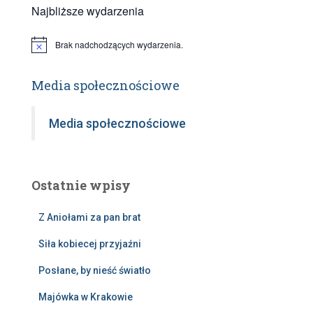
Najbliższe wydarzenia
Brak nadchodzących wydarzenia.
P
o
w
i
Media społecznościowe
a
d
o
Media społecznościowe
m
i
e
n
i
Ostatnie wpisy
e
Z Aniołami za pan brat
Siła kobiecej przyjaźni
Posłane, by nieść światło
Majówka w Krakowie