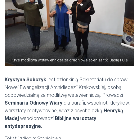
Krysi modlitwa wstawiennicza za grudniowe solenizantki Basię i Ulę
Krystyna Sobczyk
jest członkinią Sekretariatu do spraw
Nowej Ewangelizacji Archidiecezji Krakowskiej, osobą
odpowiedzialną za modlitwę wstawienniczą. Prowadzi
Seminaria Odnowy Wiary
dla parafii, wspólnot, kleryków,
warsztaty motywacyjne, wraz z psycholożką
Henryką
Madej
współprowadzi
Biblijne warsztaty
antydepresyjne.
Tekst i zdjęcia: Stanisława