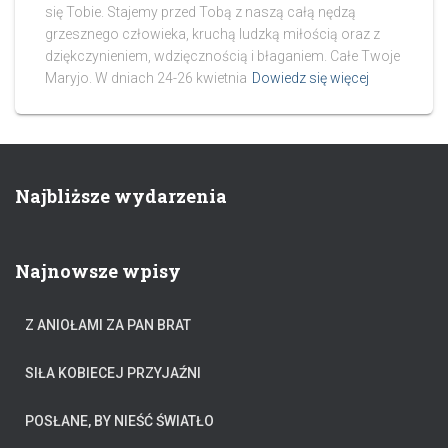
się Tobie. Stajemy przed Tobą z naszą całą nędzą
grzesznego człowieka, kruchą ludzką miłością oraz z
dziękczynieniem, wdzięcznością i błaganiem. Całe Twoje
Maryjo. W dniach 24-26 kwietnia
Dowiedz się więcej
Najbliższe wydarzenia
Najnowsze wpisy
Z ANIOŁAMI ZA PAN BRAT
SIŁA KOBIECEJ PRZYJAŹNI
POSŁANE, BY NIEŚĆ ŚWIATŁO