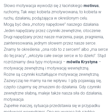
Słowo motywacja wywodzi się z łacińskiego
motivus
,
ruchomy, Tak więc kobieta zmotywowana, to kobieta w
ruchu, działaniu, podążająca w określonym celu.
Mogą być dwa „motory napędowe” naszego działania.
Jeden napędzany przez czynniki zewnętrzne, otoczenie.
Drugi napędzany przez nasze marzenia, pasje, pragnienia,
zainteresowania, jednym słowem przez nasze serce.
Znamy te określenia: „ona robi to z sercem” albo „ma serce
do tej pracy”, „włożyła całe swoje serce w to dzieło”. Stąd
rozróżniamy dwa typy motywacji –
mówiła Krystyna
–
motywację zewnętrzną i motywację wewnętrzną.
Rożne są czynniki kształtujące motywację zewnętrzną.
Zazwyczaj nie mamy na nie wpływu. I gdy pojawiają się,
często czujemy się zmuszeni do działania. Gdy czynniki
zewnętrzne słabną, maleje także nasza siła do działania,
motywacja.
Zupełnie inaczej, sytuacja przedstawia się w przypadku
motywacji wewnętrznej. Ona nie wygasa tak szybko.