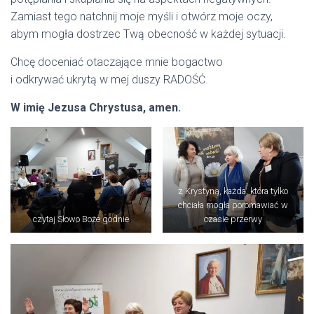
Zamiast tego natchnij moje myśli i otwórz moje oczy,
abym mogła dostrzec Twą obecność w każdej sytuacji.
Chcę doceniać otaczające mnie bogactwo
i odkrywać ukrytą w mej duszy RADOŚĆ.
W imię Jezusa Chrystusa, amen.
z Krystyną, każda, która tylko
chciała mogła poromawiać w
czytaj Słowo Boże godnie
czasie przerwy