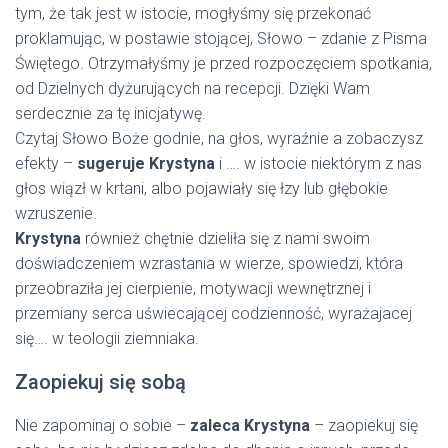
tym, że tak jest w istocie, mogłyśmy się przekonać
proklamując, w postawie stojącej, Słowo – zdanie z Pisma
Świętego. Otrzymałyśmy je przed rozpoczęciem spotkania,
od Dzielnych dyżurujących na recepcji. Dzięki Wam
serdecznie za tę inicjatywę.
Czytaj Słowo Boże godnie, na głos, wyraźnie a zobaczysz
efekty –
sugeruje Krystyna
i …. w istocie niektórym z nas
głos wiązł w krtani, albo pojawiały się łzy lub głębokie
wzruszenie.
Krystyna
również chętnie dzieliła się z nami swoim
doświadczeniem wzrastania w wierze, spowiedzi, która
przeobraziła jej cierpienie, motywacji wewnętrznej i
przemiany serca uświecającej codzienność, wyrażajacej
się…. w teologii ziemniaka.
Zaopiekuj się sobą
Nie zapominaj o sobie –
zaleca Krystyna
– zaopiekuj się