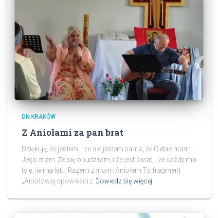
DN KRAKÓW
Z Aniołami za pan brat
Dziękuję, że jestem, i że nie jestem sama, że Ciebie mam i
Jego mam. Że się obudziłam, i że jest świat, i że każdy ma
tyle, ile ma lat… Razem z moim Aniołem To fragment
„Aniołowej opowieści z
Dowiedz się więcej