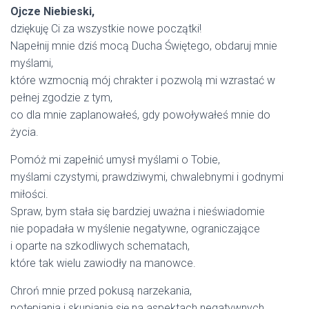
Ojcze Niebieski,
dziękuję Ci za wszystkie nowe początki!
Napełnij mnie dziś mocą Ducha Świętego, obdaruj mnie
myślami,
które wzmocnią mój chrakter i pozwolą mi wzrastać w
pełnej zgodzie z tym,
co dla mnie zaplanowałeś, gdy powoływałeś mnie do
życia.
Pomóż mi zapełnić umysł myślami o Tobie,
myślami czystymi, prawdziwymi, chwalebnymi i godnymi
miłości.
Spraw, bym stała się bardziej uważna i nieświadomie
nie popadała w myślenie negatywne, ograniczające
i oparte na szkodliwych schematach,
które tak wielu zawiodły na manowce.
Chroń mnie przed pokusą narzekania,
potępiania i skupiania się na aspektach negatywnych.