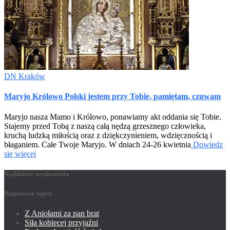
DN Kraków
Maryjo Królowo Polski jestem przy Tobie, pamiętam, czuwam
Maryjo nasza Mamo i Królowo, ponawiamy akt oddania się Tobie.
Stajemy przed Tobą z naszą całą nędzą grzesznego człowieka,
kruchą ludzką miłością oraz z dziękczynieniem, wdzięcznością i
błaganiem. Całe Twoje Maryjo. W dniach 24-26 kwietnia
Dowiedz
się więcej
Najbliższe wydarzenia
Najnowsze wpisy
Z Aniołami za pan brat
Siła kobiecej przyjaźni