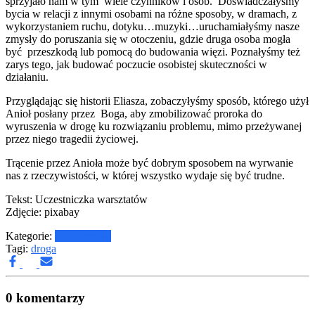
sprzyjało nam w tym wiele czynników i osób. Doświadczałyśmy
bycia w relacji z innymi osobami na różne sposoby, w dramach, z
wykorzystaniem ruchu, dotyku…muzyki…uruchamiałyśmy nasze
zmysły do poruszania się w otoczeniu, gdzie druga osoba mogła
być przeszkodą lub pomocą do budowania więzi. Poznałyśmy też
zarys tego, jak budować poczucie osobistej skuteczności w
działaniu.
Przyglądając się historii Eliasza, zobaczyłyśmy sposób, którego użył
Anioł posłany przez Boga, aby zmobilizować proroka do
wyruszenia w drogę ku rozwiązaniu problemu, mimo przeżywanej
przez niego tragedii życiowej.
Trącenie przez Anioła może być dobrym sposobem na wyrwanie
nas z rzeczywistości, w której wszystko wydaje się być trudne.
Tekst: Uczestniczka warsztatów
Zdjęcie: pixabay
Kategorie:
DN Kraków
Tagi:
droga
0 komentarzy