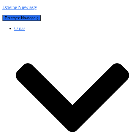
Dzielne Niewiasty
Przełącz Nawigację
O nas