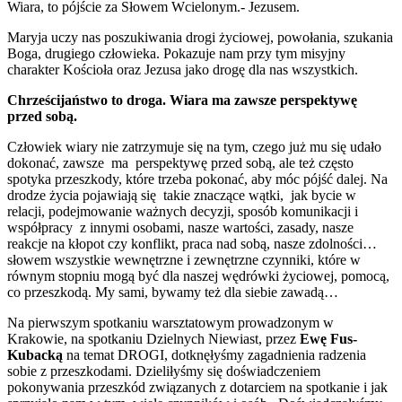
Wiara, to pójście za Słowem Wcielonym.- Jezusem.
Maryja uczy nas poszukiwania drogi życiowej, powołania, szukania
Boga, drugiego człowieka. Pokazuje nam przy tym misyjny
charakter Kościoła oraz Jezusa jako drogę dla nas wszystkich.
Chrześcijaństwo to droga. Wiara ma zawsze perspektywę
przed sobą.
Człowiek wiary nie zatrzymuje się na tym, czego już mu się udało
dokonać, zawsze ma perspektywę przed sobą, ale też często
spotyka przeszkody, które trzeba pokonać, aby móc pójść dalej. Na
drodze życia pojawiają się takie znaczące wątki, jak bycie w
relacji, podejmowanie ważnych decyzji, sposób komunikacji i
współpracy z innymi osobami, nasze wartości, zasady, nasze
reakcje na kłopot czy konflikt, praca nad sobą, nasze zdolności…
słowem wszystkie wewnętrzne i zewnętrzne czynniki, które w
równym stopniu mogą być dla naszej wędrówki życiowej, pomocą,
co przeszkodą. My sami, bywamy też dla siebie zawadą…
Na pierwszym spotkaniu warsztatowym prowadzonym w
Krakowie, na spotkaniu Dzielnych Niewiast, przez
Ewę Fus-
Kubacką
na temat DROGI, dotknęłyśmy zagadnienia radzenia
sobie z przeszkodami. Dzieliłyśmy się doświadczeniem
pokonywania przeszkód związanych z dotarciem na spotkanie i jak